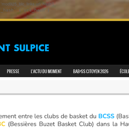
ey 'mod925_blc_links.url_hash']
l_hash` (`url_hash`)
PRESSE
L’ACTU DU MOMENT
BAB²SS CITOYEN 2026
ÉCOLE