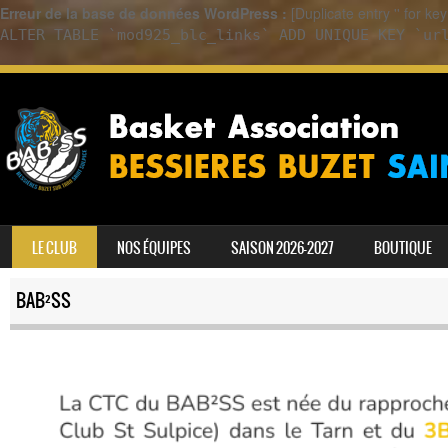
Erreur de la base de données WordPress :
[Duplicate entry '' for k
ALTER TABLE `mod925_blc_links` ADD UNIQUE KEY `ur
SKIP TO CONTENT
LE CLUB
NOS ÉQUIPES
SAISON 2026-2027
BOUTIQUE
MENU
BAB²SS